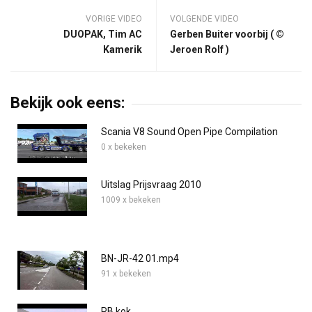
VORIGE VIDEO
VOLGENDE VIDEO
DUOPAK, Tim AC
Gerben Buiter voorbij ( ©
Kamerik
Jeroen Rolf )
Bekijk ook eens:
Scania V8 Sound Open Pipe Compilation
0 x bekeken
Uitslag Prijsvraag 2010
1009 x bekeken
BN-JR-42 01.mp4
91 x bekeken
PB kok