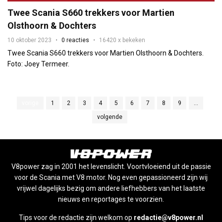
Twee Scania S660 trekkers voor Martien
Olsthoorn & Dochters
10 oktober 2023
0 reacties
16420 x bekeken
Twee Scania S660 trekkers voor Martien Olsthoorn & Dochters.
Foto: Joey Termeer.
vorige
1
2
3
4
5
6
7
8
9
...
volgende
V8power zag in 2001 het levenslicht. Voortvloeiend uit de passie
voor de Scania met V8 motor. Nog even gepassioneerd zijn wij
vrijwel dagelijks bezig om andere liefhebbers van het laatste
nieuws en reportages te voorzien.
Tips voor de redactie zijn welkom op
redactie@v8power.nl