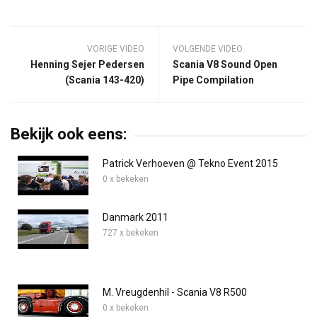
VORIGE VIDEO
VOLGENDE VIDEO
Henning Sejer Pedersen
Scania V8 Sound Open
(Scania 143-420)
Pipe Compilation
Bekijk ook eens:
Patrick Verhoeven @ Tekno Event 2015
0 x bekeken
Danmark 2011
727 x bekeken
M. Vreugdenhil - Scania V8 R500
0 x bekeken