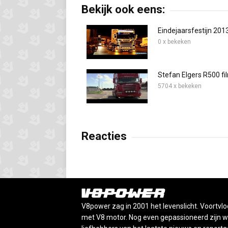
Bekijk ook eens:
Eindejaarsfestijn 201
0 x bekeken
Stefan Elgers R500 fi
5704 x bekeken
Reacties
V8power zag in 2001 het levenslicht. Voortvlo
met V8 motor. Nog even gepassioneerd zijn wij