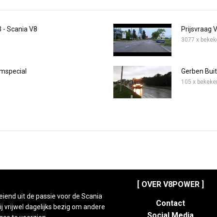
3 - Scania V8
Prijsvraag 
3077 x bekek
lmspecial
Gerben Buite
105 x bekeke
[ OVER V8POWER ]
eiend uit de passie voor de Scania
Contact
 vrijwel dagelijks bezig om andere
Social Media