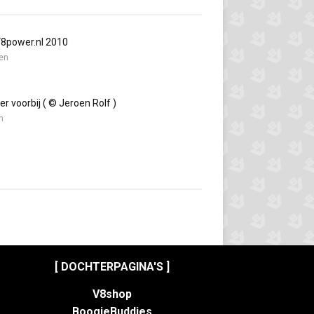
V8power.nl 2010
en
r voorbij ( © Jeroen Rolf )
n
[ DOCHTERPAGINA'S ]
V8shop
BoogieBuddies