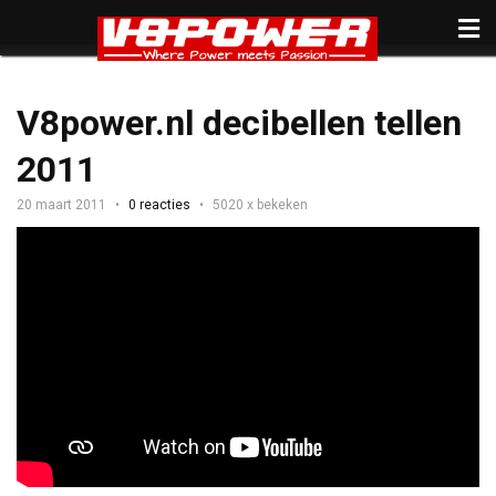
V8power.nl decibellen tellen
2011
20 maart 2011
0 reacties
5020 x bekeken