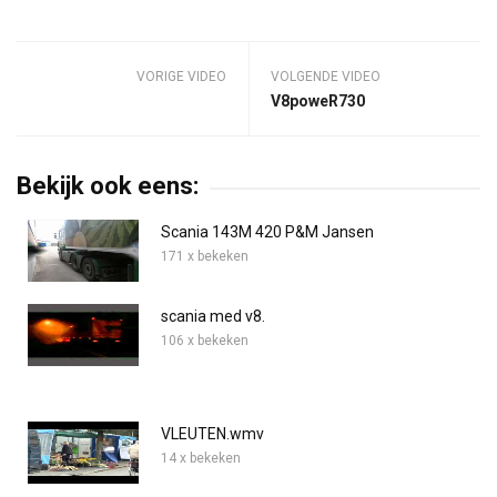
VORIGE VIDEO
VOLGENDE VIDEO
V8poweR730
Bekijk ook eens:
Scania 143M 420 P&M Jansen
171 x bekeken
scania med v8.
106 x bekeken
VLEUTEN.wmv
14 x bekeken