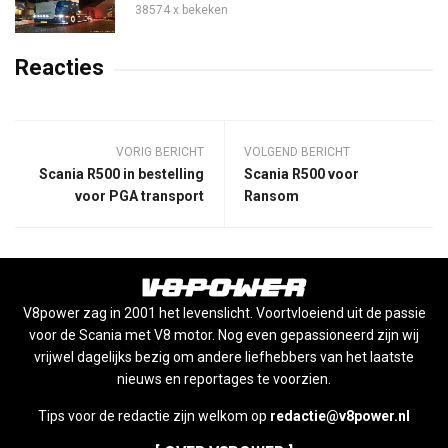
38574 x bekeken
Reacties
VORIG BERICHT
VOLGEND BERICHT
Scania R500 in bestelling
Scania R500 voor
voor PGA transport
Ransom
V8power zag in 2001 het levenslicht. Voortvloeiend uit de passie
voor de Scania met V8 motor. Nog even gepassioneerd zijn wij
vrijwel dagelijks bezig om andere liefhebbers van het laatste
nieuws en reportages te voorzien.
Tips voor de redactie zijn welkom op
redactie@v8power.nl