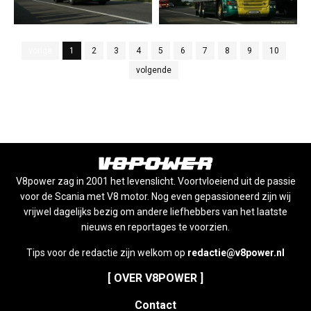
vorige
1
2
3
4
5
6
7
8
9
10
volgende
V8power zag in 2001 het levenslicht. Voortvloeiend uit de passie
voor de Scania met V8 motor. Nog even gepassioneerd zijn wij
vrijwel dagelijks bezig om andere liefhebbers van het laatste
nieuws en reportages te voorzien.
Tips voor de redactie zijn welkom op
redactie@v8power.nl
[ OVER V8POWER ]
Contact